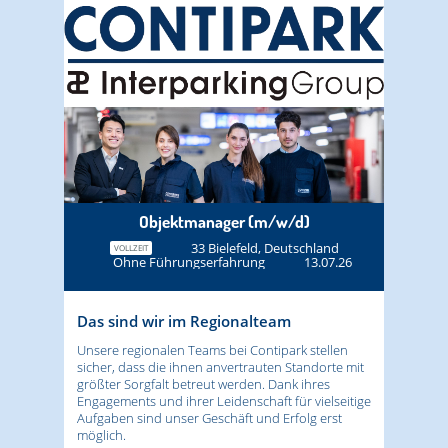
Objektmanager (m/w/d)
33 Bielefeld, Deutschland
VOLLZEIT
Ohne Führungserfahrung
13.07.26
Das sind wir im Regionalteam
Unsere regionalen Teams bei Contipark stellen
sicher, dass die ihnen anvertrauten Standorte mit
größter Sorgfalt betreut werden. Dank ihres
Engagements und ihrer Leidenschaft für vielseitige
Aufgaben sind unser Geschäft und Erfolg erst
möglich.