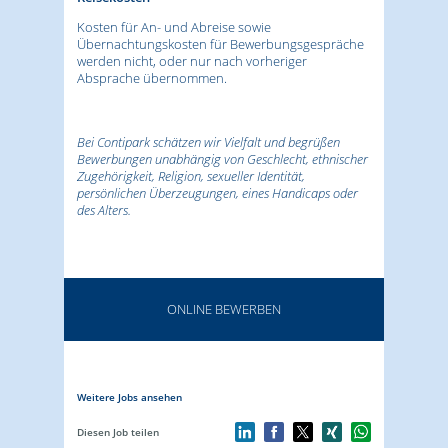
Kosten für An- und Abreise sowie
Übernachtungskosten für Bewerbungsgespräche
werden nicht, oder nur nach vorheriger
Absprache übernommen.
Bei Contipark schätzen wir Vielfalt und begrüßen
Bewerbungen unabhängig von Geschlecht, ethnischer
Zugehörigkeit, Religion, sexueller Identität,
persönlichen Überzeugungen, eines Handicaps oder
des Alters.
ONLINE BEWERBEN
Weitere Jobs ansehen
Diesen Job teilen