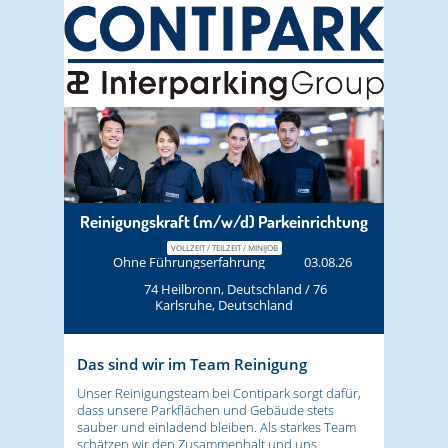
Reinigungskraft (m/w/d) Parkeinrichtung
VOLLZEIT / TEILZEIT / MINIJOB
Ohne Führungserfahrung
03.08.26
74 Heilbronn, Deutschland / 76
Karlsruhe, Deutschland
Das sind wir im Team Reinigung
Unser Reinigungsteam bei Contipark sorgt dafür,
dass unsere Parkflächen und Gebäude stets
sauber und einladend bleiben. Als starkes Team
schätzen wir den Zusammenhalt und uns