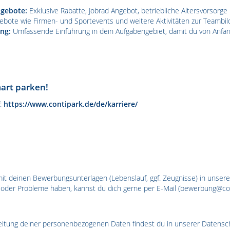
ngebote:
Exklusive Rabatte, Jobrad Angebot, betriebliche Altersvorsorg
bote wie Firmen- und Sportevents und weitere Aktivitäten zur Teambi
ng:
Umfassende Einführung in dein Aufgabengebiet, damit du von Anfan
mart parken!
f:
https://www.contipark.de/de/karriere/
mit deinen Bewerbungsunterlagen (Lebenslauf, ggf. Zeugnisse) in unse
 oder Probleme haben, kannst du dich gerne per E-Mail (
bewerbung@con
beitung deiner personenbezogenen Daten findest du in unserer Datensc