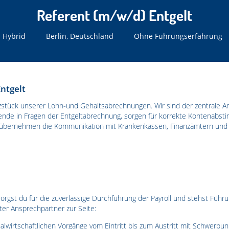
Referent (m/w/d) Entgelt
Hybrid
Berlin, Deutschland
Ohne Führungserfahrung
ntgelt
zstück unserer Lohn-und Gehaltsabrechnungen. Wir sind der zentrale A
ende in Fragen der Entgeltabrechnung, sorgen für korrekte Kontenabst
 übernehmen die Kommunikation mit Krankenkassen, Finanzämtern und
sorgst du für die zuverlässige Durchführung der Payroll und stehst Führ
er Ansprechpartner zur Seite:
alwirtschaftlichen Vorgänge vom Eintritt bis zum Austritt mit Schwerpu