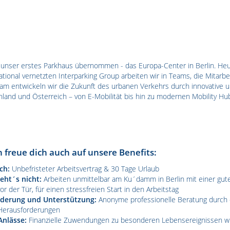
 unser erstes Parkhaus übernommen - das Europa-Center in Berlin. Heute
rnational vernetzten Interparking Group arbeiten wir in Teams, die Mitar
 entwickeln wir die Zukunft des urbanen Verkehrs durch innovative u
hland und Österreich – von E-Mobilität bis hin zu modernen Mobility Hu
 freue dich auch auf unsere Benefits:
ich:
Unbefristeter Arbeitsvertrag & 30 Tage Urlaub
geht´s nicht:
Arbeiten unmittelbar am Ku´damm in Berlin mit einer gu
or der Tür, für einen stressfreien Start in den Arbeitstag
derung und Unterstützung:
Anonyme professionelle Beratung durch d
 Herausforderungen
Anlässe:
Finanzielle Zuwendungen zu besonderen Lebensereignissen wie