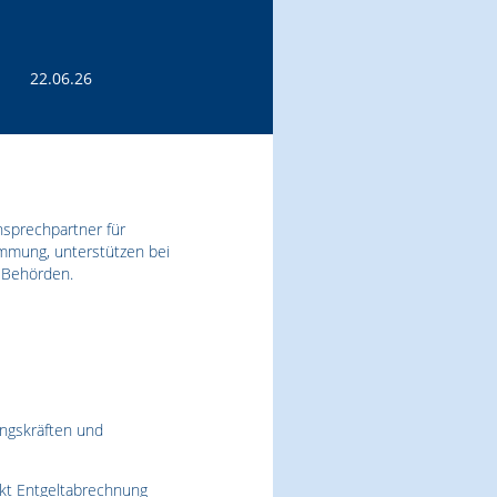
22.06.26
nsprechpartner für
immung, unterstützen bei
 Behörden.
ungskräften und
nkt Entgeltabrechnung