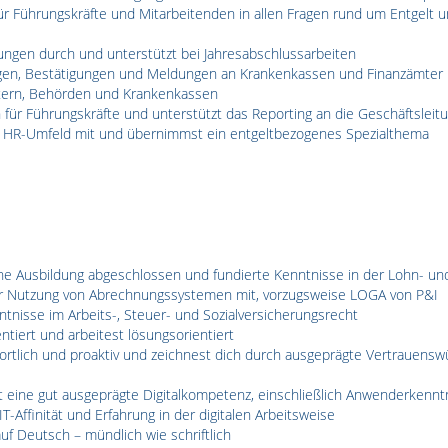
ür Führungskräfte und Mitarbeitenden in allen Fragen rund um Entgelt 
ngen durch und unterstützt bei Jahresabschlussarbeiten
ngen, Bestätigungen und Meldungen an Krankenkassen und Finanzämter
tern, Behörden und Krankenkassen
 für Führungskräfte und unterstützt das Reporting an die Geschäftsleit
im HR-Umfeld mit und übernimmst ein entgeltbezogenes Spezialthema
he Ausbildung abgeschlossen und fundierte Kenntnisse in der Lohn- u
der Nutzung von Abrechnungssystemen mit, vorzugsweise LOGA von P&I
ntnisse im Arbeits-, Steuer- und Sozialversicherungsrecht
entiert und arbeitest lösungsorientiert
ortlich und proaktiv und zeichnest dich durch ausgeprägte Vertrauensw
t eine gut ausgeprägte Digitalkompetenz, einschließlich Anwenderkennt
T-Affinität und Erfahrung in der digitalen Arbeitsweise
uf Deutsch – mündlich wie schriftlich